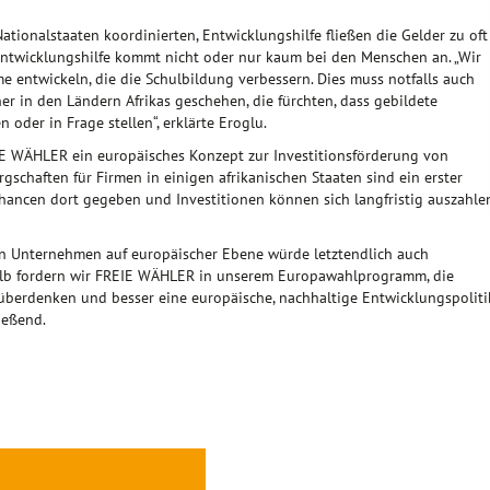
ationalstaaten koordinierten, Entwicklungshilfe fließen die Gelder zu oft
 Entwicklungshilfe kommt nicht oder nur kaum bei den Menschen an. „Wir
entwickeln, die die Schulbildung verbessern. Dies muss notfalls auch
r in den Ländern Afrikas geschehen, die fürchten, dass gebildete
 oder in Frage stellen“, erklärte Eroglu.
IE WÄHLER ein europäisches Konzept zur Investitionsförderung von
schaften für Firmen in einigen afrikanischen Staaten sind ein erster
hancen dort gegeben und Investitionen können sich langfristig auszahlen
n Unternehmen auf europäischer Ebene würde letztendlich auch
alb fordern wir FREIE WÄHLER in unserem Europawahlprogramm, die
 überdenken und besser eine europäische, nachhaltige Entwicklungspoliti
ießend.