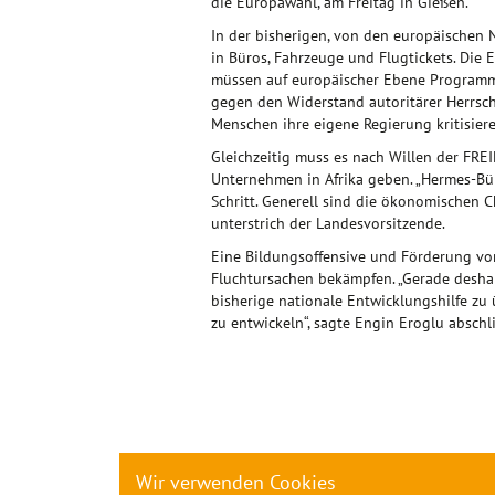
die Europawahl, am Freitag in Gießen.
In der bisherigen, von den europäischen N
in Büros, Fahrzeuge und Flugtickets. Die
müssen auf europäischer Ebene Programme 
gegen den Widerstand autoritärer Herrsche
Menschen ihre eigene Regierung kritisieren
Gleichzeitig muss es nach Willen der FRE
Unternehmen in Afrika geben. „Hermes-Bürg
Schritt. Generell sind die ökonomischen C
unterstrich der Landesvorsitzende.
Eine Bildungsoffensive und Förderung vo
Fluchtursachen bekämpfen. „Gerade desh
bisherige nationale Entwicklungshilfe zu
zu entwickeln“, sagte Engin Eroglu abschl
Wir verwenden Cookies