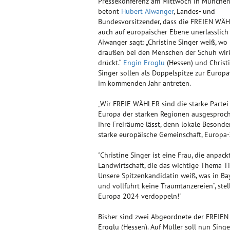
Pressekonferenz am Mittwoch in Münche
betont
Hubert Aiwanger
, Landes- und
Bundesvorsitzender, dass die FREIEN WÄ
auch auf europäischer Ebene unerlässlich 
Aiwanger sagt: „Christine Singer weiß, wo
draußen bei den Menschen der Schuh wirk
drückt.“
Engin Eroglu
(Hessen) und Christ
Singer sollen als Doppelspitze zur Europ
im kommenden Jahr antreten.
„Wir FREIE WÄHLER sind die starke Partei
Europa der starken Regionen ausgesproch
ihre Freiräume lässt, denn lokale Besond
starke europäische Gemeinschaft, Europa-
"Christine Singer ist eine Frau, die anpack
Landwirtschaft, die das wichtige Thema Ti
Unsere Spitzenkandidatin weiß, was in Bay
und vollführt keine Traumtänzereien“, ste
Europa 2024 verdoppeln!"
Bisher sind zwei Abgeordnete der FREIEN
Eroglu (Hessen). Auf Müller soll nun Sing