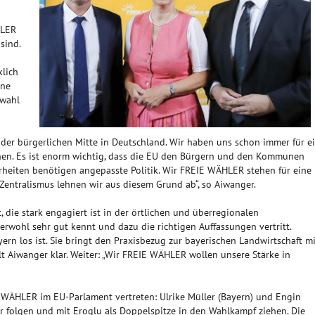
n
HLER
sind.
lich
ine
awahl
 der bürgerlichen Mitte in Deutschland. Wir haben uns schon immer für e
en. Es ist enorm wichtig, dass die EU den Bürgern und den Kommunen
erheiten benötigen angepasste Politik. Wir FREIE WÄHLER stehen für eine
Zentralismus lehnen wir aus diesem Grund ab“, so Aiwanger.
t, die stark engagiert ist in der örtlichen und überregionalen
erwohl sehr gut kennt und dazu die richtigen Auffassungen vertritt.
ern los ist. Sie bringt den Praxisbezug zur bayerischen Landwirtschaft mi
llt Aiwanger klar. Weiter: „Wir FREIE WÄHLER wollen unsere Stärke in
 WÄHLER im EU-Parlament vertreten: Ulrike Müller (Bayern) und Engin
er folgen und mit Eroglu als Doppelspitze in den Wahlkampf ziehen. Die