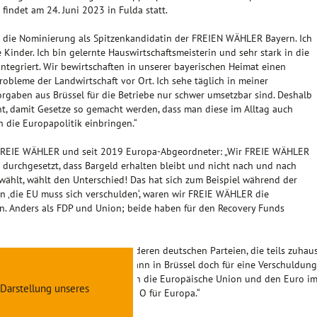
indet am 24. Juni 2023 in Fulda statt.
ber die Nominierung als Spitzenkandidatin der FREIEN WÄHLER Bayern. Ich
Kinder. Ich bin gelernte Hauswirtschaftsmeisterin und sehr stark in die
integriert. Wir bewirtschaften in unserer bayerischen Heimat einen
robleme der Landwirtschaft vor Ort. Ich sehe täglich in meiner
orgaben aus Brüssel für die Betriebe nur schwer umsetzbar sind. Deshalb
t, damit Gesetze so gemacht werden, dass man diese im Alltag auch
 die Europapolitik einbringen.“
r FREIE WÄHLER und seit 2019 Europa-Abgeordneter: „Wir FREIE WÄHLER
 durchgesetzt, dass Bargeld erhalten bleibt und nicht nach und nach
ählt, wählt den Unterschied! Das hat sich zum Beispiel während der
en ‚die EU muss sich verschulden‘, waren wir FREIE WÄHLER die
n. Anders als FDP und Union; beide haben für den Recovery Funds
al der FREIEN WÄHLER zu den anderen deutschen Parteien, die teils zuhau
en Schuldenpolitik äußern und dann in Brüssel doch für eine Verschuldung
“, sagt Eroglu. Und: „Wir müssen die Europäische Union und den Euro i
 Darstellung unseres
 Solide Finanzen sind das A und O für Europa.“