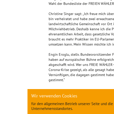
Wahl der Bundesliste der FREIEN WÄHLER f
Christine Singer sagt: „Ich freue mich ü
bin verheiratet und habe zwei erwachsene 
landwirtschaftliche Gemeinschaft vor Ort 
Milchviehbetrieb. Deshalb kenne ich die P
ehrenamtlichen Arbeit, dass gesetzliche V
braucht es mehr Praktiker im EU-Parlamen
umsetzen kann. Mein Wissen möchte ich in
Engin Eroglu, stellv. Bundesvorsitzende
haben auf europäischer Bühne erfolgreich
abgeschafft wird. Wer uns FREIE WÄHLER w
Corona-Krise gezeigt, als alle gesagt hab
Vernünftigen, die dagegen gestimmt habe
gestimmt.“
„Das ist ein klares Alleinstellungsmerkm
in Berlin große Kritik an der europäisch
Wir verwenden Cookies
durch den Corona Recovery Funds stimmen
für den allgemeinen Betrieb unserer Seite und die
internationalen Wettbewerb stabil halten.
Unternehmensstandortes.