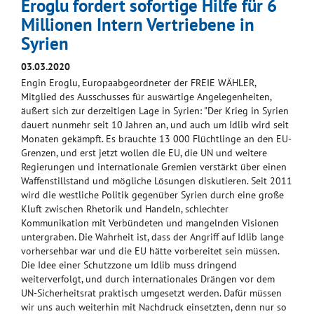
Eroglu fordert sofortige Hilfe für 6
Millionen Intern Vertriebene in
Syrien
03.03.2020
Engin Eroglu, Europaabgeordneter der FREIE WÄHLER,
Mitglied des Ausschusses für auswärtige Angelegenheiten,
äußert sich zur derzeitigen Lage in Syrien: "Der Krieg in Syrien
dauert nunmehr seit 10 Jahren an, und auch um Idlib wird seit
Monaten gekämpft. Es brauchte 13 000 Flüchtlinge an den EU-
Grenzen, und erst jetzt wollen die EU, die UN und weitere
Regierungen und internationale Gremien verstärkt über einen
Waffenstillstand und mögliche Lösungen diskutieren. Seit 2011
wird die westliche Politik gegenüber Syrien durch eine große
Kluft zwischen Rhetorik und Handeln, schlechter
Kommunikation mit Verbündeten und mangelnden Visionen
untergraben. Die Wahrheit ist, dass der Angriff auf Idlib lange
vorhersehbar war und die EU hätte vorbereitet sein müssen.
Die Idee einer Schutzzone um Idlib muss dringend
weiterverfolgt, und durch internationales Drängen vor dem
UN-Sicherheitsrat praktisch umgesetzt werden. Dafür müssen
wir uns auch weiterhin mit Nachdruck einsetzten, denn nur so